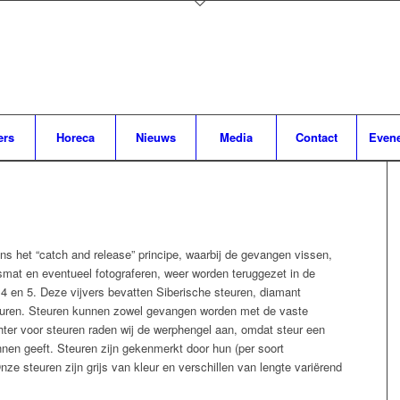
ers
Horeca
Nieuws
Media
Contact
Even
ens het “catch and release” principe, waarbij de gevangen vissen,
smat en eventueel fotograferen, weer worden teruggezet in de
2, 4 en 5. Deze vijvers bevatten Siberische steuren, diamant
teuren. Steuren kunnen zowel gevangen worden met de vaste
ter voor steuren raden wij de werphengel aan, omdat steur een
nnen geeft. Steuren zijn gekenmerkt door hun (per soort
nze steuren zijn grijs van kleur en verschillen van lengte variërend