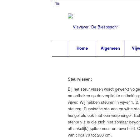
0
Home
Algemeen
Vijv
Steurvissen:
Bij het steur vissen wordt gewerkt volg
na onthaken op de verplichte onthaking
vijver. Wij hebben steuren in vijver 1, 
steuren, Russische steuren en witte s
hengel als ook met een werphengel. Ech
sterke vis is die zich niet zomaar gewo
afhankelijk) spitse neus en ruwe huid. O
van circa 70 tot 200 cm.